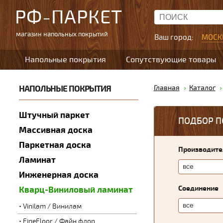
РФ-ПАРКЕТ
магазин напольных покрытий
Ваш город:
МОСК
Напольные покрытия
Сопутствующие товары
НАПОЛЬНЫЕ ПОКРЫТИЯ
Главная
Каталог
Штучный паркет
ПОДБОР П
Массивная доска
Паркетная доска
Производите
Ламинат
Инженерная доска
Соединение
Кварц-Виниловый ламинат
Vinilam / Винилам
FineFloor / Файн флор