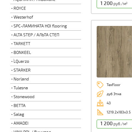
1 200
руб./м
2
ROYCE
Westerhof
SPC-ЛАМИНАТА HOI flooring
ALTA STEP / АЛЬТА СТЕП
TARKETT
BONKEEL
L`Quarzo
STARKER
Norland
TexFloor
Tulesna
дуб Этна
Stonewood
43
BETTA
1219.2х183х3.5
Salag
1 200
AMADEI
руб./м
2