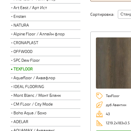
Art East / Арт Ист
Сортировка:
Ensten
NATURA
Alpine Floor / Алпайн флор
CRONAPLAST
OFFWOOD
SPC Dew Floor
TEXFLOOR
Aquafloor / Аквафлор
IDEAL FLOORING
Mont Blanc / Монт Бланк
TexFloor
CM FLoor / City Mode
дуб Авентин
Boho Aqua / Бохо
43
ADELAR
1219.2х183х3.5
AQUAMAX / Аквамакс