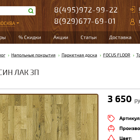
8(495)972-99-22
8(929)677-69-01
ОСКВА
ары
% Скидки
Акции
Статьи
Доставка
лог
Напольные покрытия
Паркетная доска
FOCUS FLOOR
Т
СИН ЛАК 3П
3 650
ру
Артикул
Произво
Цвет: