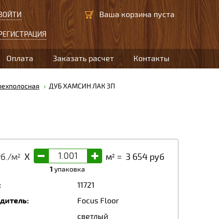
Ваша корзина пуста
ВОЙТИ
РЕГИСТРАЦИЯ
Оплата
Заказать расчет
Контакты
рехполосная
ДУБ ХАМСИН ЛАК 3П
-
+
б./м
X
м
=
3 654
руб
2
2
1
упаковка
:
11721
дитель:
Focus Floor
светлый