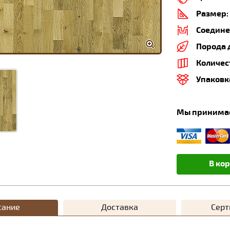
Размер:
Соедине
Порода 
Количес
Упаковк
Мы принима
В ко
сание
Доставка
Сер