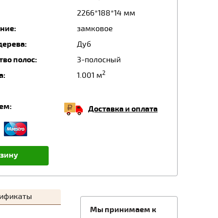
2266*188*14 мм
ние:
замковое
дерева:
Дуб
тво полос:
3-полосный
2
а:
1.001 м
ем:
Доставка и оплата
рзину
тификаты
Мы принимаем к