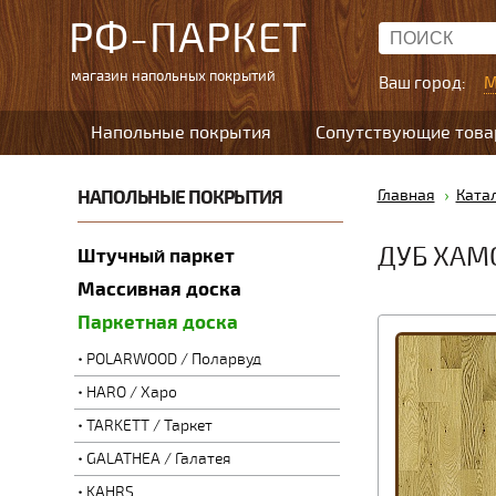
РФ-ПАРКЕТ
магазин напольных покрытий
Ваш город:
М
Напольные покрытия
Сопутствующие тов
НАПОЛЬНЫЕ ПОКРЫТИЯ
Главная
Ката
ДУБ ХАМ
Штучный паркет
Массивная доска
Паркетная доска
POLARWOOD / Поларвуд
HARO / Харо
TARKETT / Таркет
GALATHEA / Галатея
KAHRS