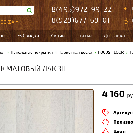
8(495)972-99-22
8(929)677-69-01
ОСКВА
ары
% Скидки
Акции
Статьи
Доставка
лог
Напольные покрытия
Паркетная доска
FOCUS FLOOR
Т
СК МАТОВЫЙ ЛАК 3П
4 160
ру
Артикул
Произво
Цвет: