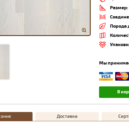
Размер:
Соедине
Порода 
Количес
Упаковк
Мы принима
В ко
сание
Доставка
Сер