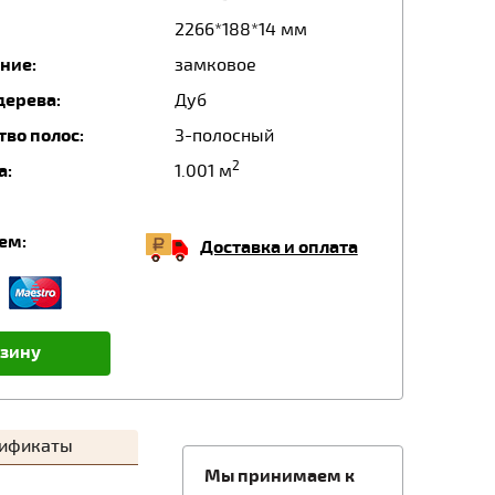
2266*188*14 мм
ние:
замковое
дерева:
Дуб
тво полос:
3-полосный
2
а:
1.001 м
ем:
Доставка и оплата
рзину
тификаты
Мы принимаем к