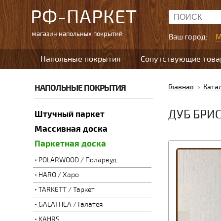
РФ-ПАРКЕТ
магазин напольных покрытий
Ваш город:
М
Напольные покрытия
Сопутствующие тов
НАПОЛЬНЫЕ ПОКРЫТИЯ
Главная
Ката
ДУБ БРИ
Штучный паркет
Массивная доска
Паркетная доска
POLARWOOD / Поларвуд
HARO / Харо
TARKETT / Таркет
GALATHEA / Галатея
KAHRS