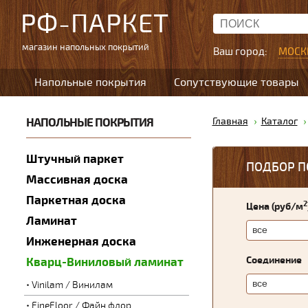
РФ-ПАРКЕТ
магазин напольных покрытий
Ваш город:
МОСК
Напольные покрытия
Сопутствующие товары
НАПОЛЬНЫЕ ПОКРЫТИЯ
Главная
Каталог
Штучный паркет
ПОДБОР П
Массивная доска
Паркетная доска
2
Цена (руб/м
Ламинат
Инженерная доска
Соединение
Кварц-Виниловый ламинат
Vinilam / Винилам
FineFloor / Файн флор