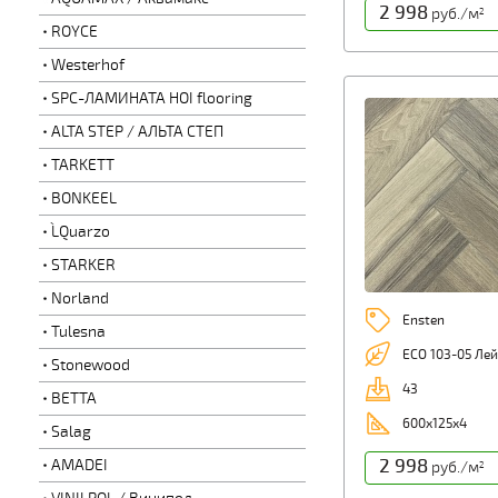
2 998
руб./м
2
ROYCE
Westerhof
SPC-ЛАМИНАТА HOI flooring
ALTA STEP / АЛЬТА СТЕП
TARKETT
BONKEEL
L`Quarzo
STARKER
Norland
Ensten
Tulesna
ECO 103-05 Ле
Stonewood
43
BETTA
600х125х4
Salag
2 998
AMADEI
руб./м
2