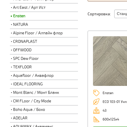
Art East / Арт Ист
Сортировка:
Ensten
NATURA
Alpine Floor / Алпайн флор
CRONAPLAST
OFFWOOD
SPC Dew Floor
TEXFLOOR
Aquafloor / Аквафлор
IDEAL FLOORING
Mont Blanc / Монт Бланк
Ensten
CM FLoor / City Mode
ECO 103-01 Уил
Boho Aqua / Бохо
43
ADELAR
600х125х4
AQUAMAX / Аквамакс