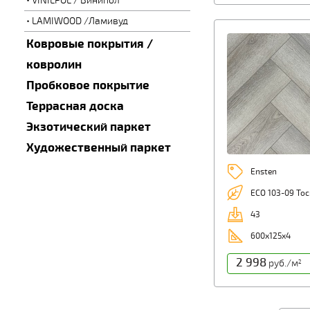
VINILPOL / Винипол
LAMIWOOD /Ламивуд
Ковровые покрытия /
ковролин
Пробковое покрытие
Террасная доска
Экзотический паркет
Художественный паркет
Ensten
ECO 103-09 То
43
600х125х4
2 998
руб./м
2