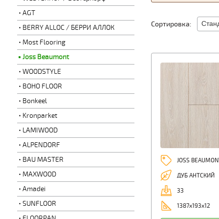
AGT
Сортировка:
BERRY ALLOC / БЕРРИ АЛЛОК
Most Flooring
Joss Beaumont
WOODSTYLE
BOHO FLOOR
Bonkeel
Kronparket
LAMIWOOD
ALPENDORF
BAU MASTER
JOSS BEAUMON
MAXWOOD
ДУБ АНТСКИЙ
Amadei
33
SUNFLOOR
1387x193x12
FLOORPAN