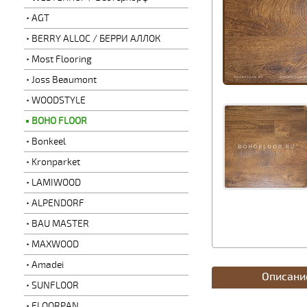
AGT
BERRY ALLOC / БЕРРИ АЛЛОК
Most Flooring
Joss Beaumont
WOODSTYLE
BOHO FLOOR
Bonkeel
Kronparket
LAMIWOOD
ALPENDORF
BAU MASTER
MAXWOOD
Amadei
Описани
SUNFLOOR
FLOORPAN