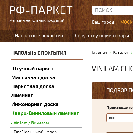
РФ-ПАРКЕТ
магазин напольных покрытий
Ваш город:
МОСК
Напольные покрытия
Сопутствующие товары
НАПОЛЬНЫЕ ПОКРЫТИЯ
Главная
Каталог
VINILAM CLI
Штучный паркет
Массивная доска
Паркетная доска
ПОДБОР П
Ламинат
Инженерная доска
Производите
Кварц-Виниловый ламинат
Vinilam / Винилам
FineFloor / Файн флор