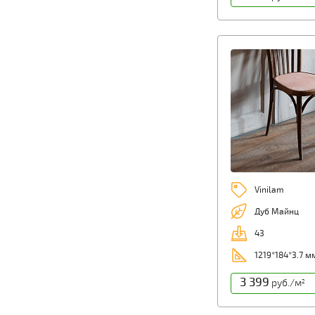
Vinilam
Дуб Майнц
43
1219*184*3.7 м
3 399
руб./м
2