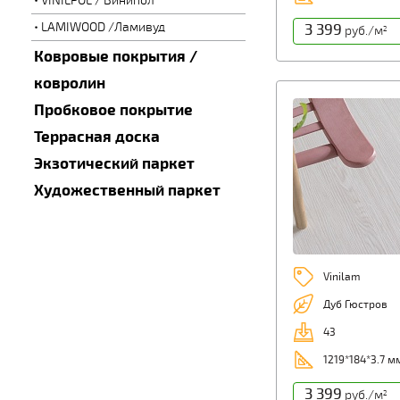
VINILPOL / Винипол
LAMIWOOD /Ламивуд
3 399
руб./м
2
Ковровые покрытия /
ковролин
Пробковое покрытие
Террасная доска
Экзотический паркет
Художественный паркет
Vinilam
Дуб Гюстров
43
1219*184*3.7 м
3 399
руб./м
2