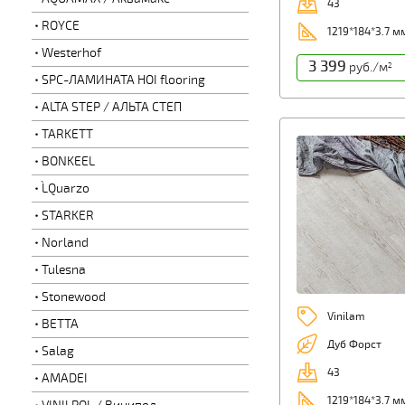
43
ROYCE
1219*184*3.7 м
Westerhof
3 399
руб./м
2
SPC-ЛАМИНАТА HOI flooring
ALTA STEP / АЛЬТА СТЕП
TARKETT
BONKEEL
L`Quarzo
STARKER
Norland
Tulesna
Stonewood
Vinilam
BETTA
Дуб Форст
Salag
43
AMADEI
1219*184*3.7 м