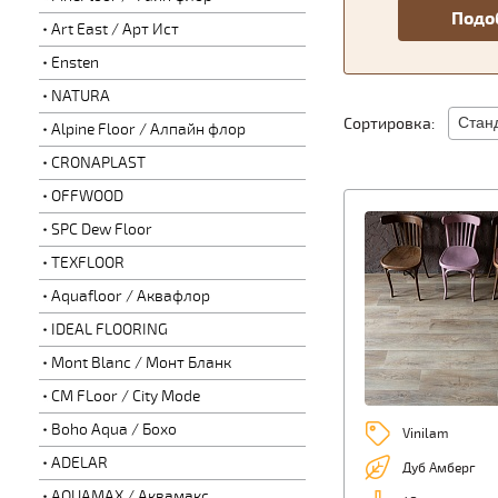
Art East / Арт Ист
Ensten
NATURA
Сортировка:
Alpine Floor / Алпайн флор
CRONAPLAST
OFFWOOD
SPC Dew Floor
TEXFLOOR
Aquafloor / Аквафлор
IDEAL FLOORING
Mont Blanc / Монт Бланк
CM FLoor / City Mode
Boho Aqua / Бохо
Vinilam
ADELAR
Дуб Амберг
AQUAMAX / Аквамакс