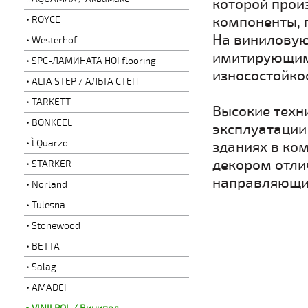
которой прои
компоненты, 
ROYCE
На виниловую
Westerhof
имитирующим
SPC-ЛАМИНАТА HOI flooring
износостойкос
ALTA STEP / АЛЬТА СТЕП
TARKETT
Высокие техн
BONKEEL
эксплуатации
L`Quarzo
зданиях в ко
декором отли
STARKER
направляющим
Norland
Tulesna
Stonewood
BETTA
Salag
AMADEI