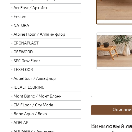
Art East / Арт Ист
Ensten
NATURA
Alpine Floor / Алпайн флор
CRONAPLAST
OFFWOOD
SPC Dew Floor
TEXFLOOR
Aquafloor / Аквафлор
IDEAL FLOORING
Mont Blanc / Монт Бланк
CM FLoor / City Mode
Описани
Boho Aqua / Бохо
ADELAR
Виниловый лам
AQUAMAX / Аквамакс