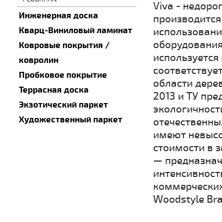
Viva - недоро
Инженерная доска
производится 
Кварц-Виниловый ламинат
использовани
оборудования.
Ковровые покрытия /
используется
ковролин
соответствуе
Пробковое покрытие
области дере
Террасная доска
2013 и ТУ пре
Экзотический паркет
экологичност
Художественный паркет
отечественны
имеют невысо
стоимости в з
— предназнач
интенсивность
коммерческих
Woodstyle Bra