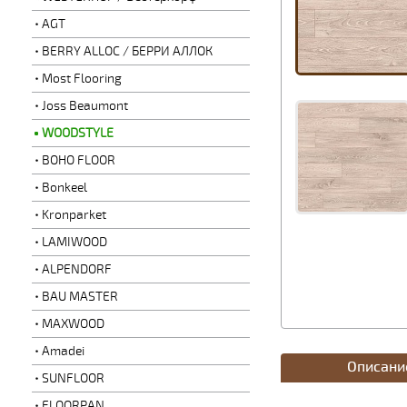
AGT
BERRY ALLOC / БЕРРИ АЛЛОК
Most Flooring
Joss Beaumont
WOODSTYLE
BOHO FLOOR
Bonkeel
Kronparket
LAMIWOOD
ALPENDORF
BAU MASTER
MAXWOOD
Amadei
Описани
SUNFLOOR
FLOORPAN