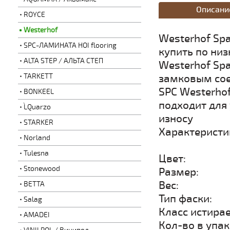
Описани
ROYCE
Westerhof
Westerhof Sp
SPC-ЛАМИНАТА HOI flooring
купить по ни
ALTA STEP / АЛЬТА СТЕП
Westerhof Sp
TARKETT
замковым сое
SPC Westerhof
BONKEEL
подходит для 
L`Quarzo
износу
STARKER
Характеристик
Norland
Tulesna
Цвет: 
Stonewood
Размер
Вес: 
BETTA
Тип фас
Salag
Класс истир
AMADEI
Кол-во в упак