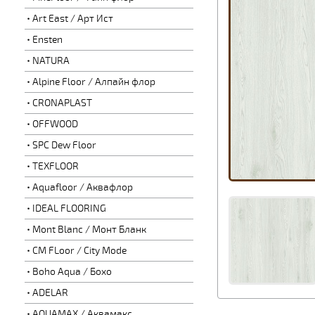
Art East / Арт Ист
Ensten
NATURA
Alpine Floor / Алпайн флор
CRONAPLAST
OFFWOOD
SPC Dew Floor
TEXFLOOR
Aquafloor / Аквафлор
IDEAL FLOORING
Mont Blanc / Монт Бланк
CM FLoor / City Mode
Boho Aqua / Бохо
ADELAR
AQUAMAX / Аквамакс