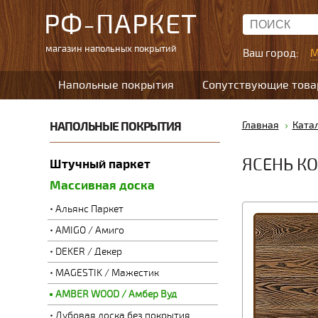
РФ-ПАРКЕТ
магазин напольных покрытий
Ваш город:
М
Напольные покрытия
Сопутствующие тов
НАПОЛЬНЫЕ ПОКРЫТИЯ
Главная
Ката
ЯСЕНЬ К
Штучный паркет
Массивная доска
Альянс Паркет
AMIGO / Амиго
DEKER / Декер
MAGESTIK / Мажестик
AMBER WOOD / Амбер Вуд
Дубовая доска без покрытия