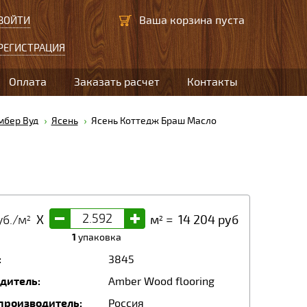
Ваша корзина пуста
ВОЙТИ
РЕГИСТРАЦИЯ
Оплата
Заказать расчет
Контакты
мбер Вуд
Ясень
Ясень Коттедж Браш Масло
-
+
б./м
X
м
=
14 204
руб
2
2
1
упаковка
:
3845
дитель:
Amber Wood flooring
производитель:
Россия