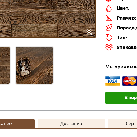
Цвет:
Размер:
Порода 
Тип:
Упаковк
Мы принима
В ко
сание
Доставка
Сер