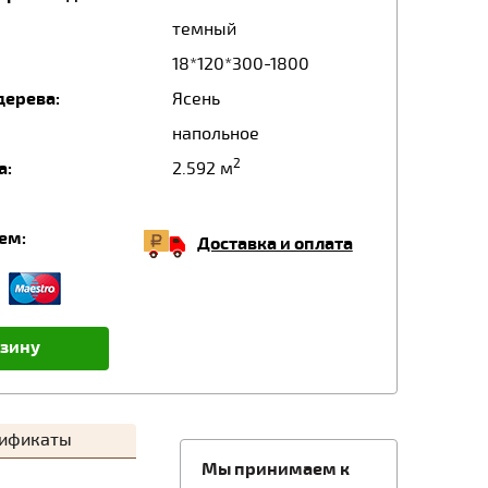
темный
18*120*300-1800
дерева:
Ясень
напольное
2
а:
2.592 м
ем:
Доставка и оплата
рзину
тификаты
Мы принимаем к