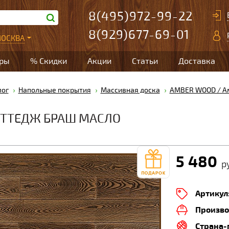
8(495)972-99-22
8(929)677-69-01
ОСКВА
ары
% Скидки
Акции
Статьи
Доставка
лог
Напольные покрытия
Массивная доска
AMBER WOOD / А
ОТТЕДЖ БРАШ МАСЛО
5 480
ру
Артикул
Произво
Страна-