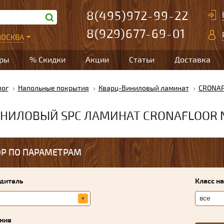
8(495)972-99-22
8(929)677-69-01
ОСКВА
ары
% Скидки
Акции
Статьи
Доставка
лог
Напольные покрытия
Кварц-Виниловый ламинат
CRONAP
НИЛОВЫЙ SPC ЛАМИНАТ CRONAFLOOR 
Р ПО ПАРАМЕТРАМ
дитель
Класс н
ние