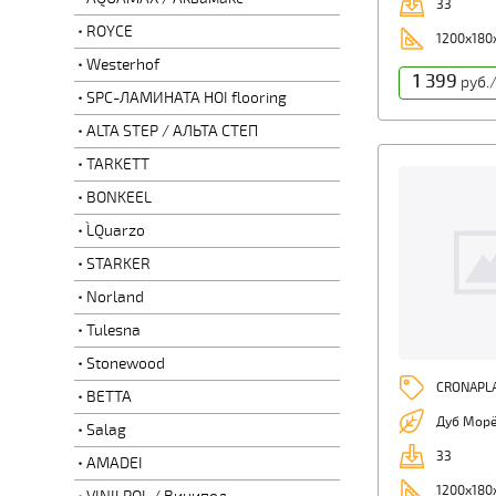
33
ROYCE
1200х180
Westerhof
1 399
руб.
SPC-ЛАМИНАТА HOI flooring
ALTA STEP / АЛЬТА СТЕП
TARKETT
BONKEEL
L`Quarzo
STARKER
Norland
Tulesna
Stonewood
CRONAPL
BETTA
Дуб Мор
Salag
33
AMADEI
1200х180