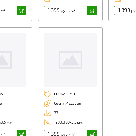
1 399
1 399
/м
руб./м
ру
2
2
AST
CRONAPLAST
ен
Сосна Медовая
33
х3,5 мм
1200х180х3,5 мм
1 399
/м
руб./м
2
2