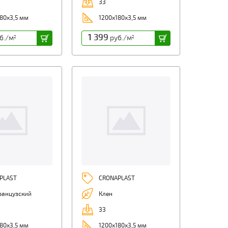
33
80х3,5 мм
1200х180х3,5 мм
1 399
б./м
руб./м
2
2
PLAST
CRONAPLAST
ранцузский
Клен
33
80х3,5 мм
1200х180х3,5 мм