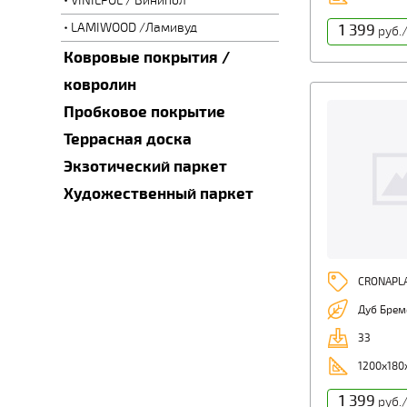
VINILPOL / Винипол
LAMIWOOD /Ламивуд
1 399
руб.
Ковровые покрытия /
ковролин
Пробковое покрытие
Террасная доска
Экзотический паркет
Художественный паркет
CRONAPL
Дуб Брем
33
1200х180
1 399
руб.