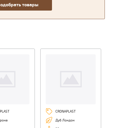
PLAST
CRONAPLAST
ерона
Дуб Лондон