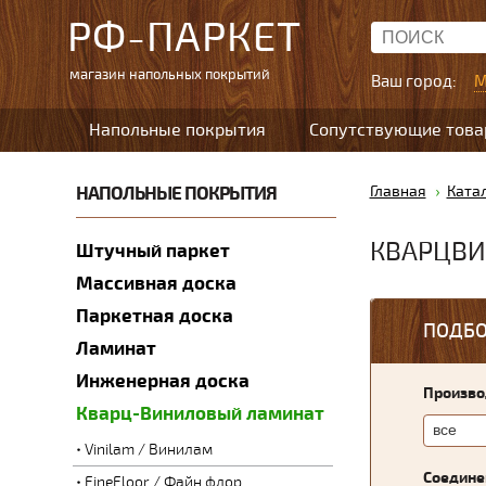
РФ-ПАРКЕТ
магазин напольных покрытий
Ваш город:
М
Напольные покрытия
Сопутствующие тов
НАПОЛЬНЫЕ ПОКРЫТИЯ
Главная
Ката
КВАРЦВИ
Штучный паркет
Массивная доска
Паркетная доска
ПОДБО
Ламинат
Инженерная доска
Произво
Кварц-Виниловый ламинат
Vinilam / Винилам
Соедине
FineFloor / Файн флор