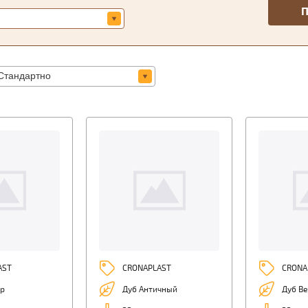
AST
CRONAPLAST
CRONA
р
Дуб Античный
Дуб В