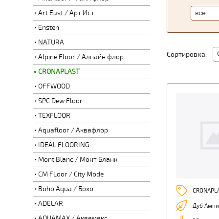
Art East / Арт Ист
Ensten
NATURA
Сортировка:
Alpine Floor / Алпайн флор
CRONAPLAST
OFFWOOD
SPC Dew Floor
TEXFLOOR
Aquafloor / Аквафлор
IDEAL FLOORING
Mont Blanc / Монт Бланк
CM FLoor / City Mode
Boho Aqua / Бохо
CRONAPL
ADELAR
Дуб Ампи
AQUAMAX / Аквамакс