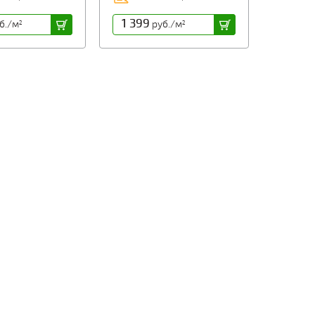
1 399
б./м
руб./м
2
2