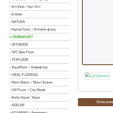
Art East / Арт Ист
Ensten
NATURA
Alpine Floor / Алпайн флор
CRONAPLAST
OFFWOOD
SPC Dew Floor
TEXFLOOR
Aquafloor / Аквафлор
IDEAL FLOORING
Mont Blanc / Монт Бланк
CM FLoor / City Mode
Boho Aqua / Бохо
Описани
ADELAR
AQUAMAX / Аквамакс