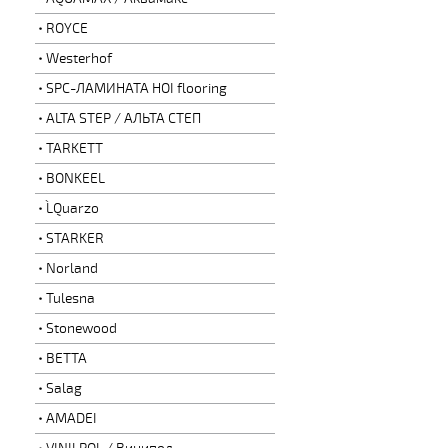
ROYCE
Westerhof
SPC-ЛАМИНАТА HOI flooring
ALTA STEP / АЛЬТА СТЕП
TARKETT
BONKEEL
L`Quarzo
STARKER
Norland
Tulesna
Stonewood
BETTA
Salag
AMADEI