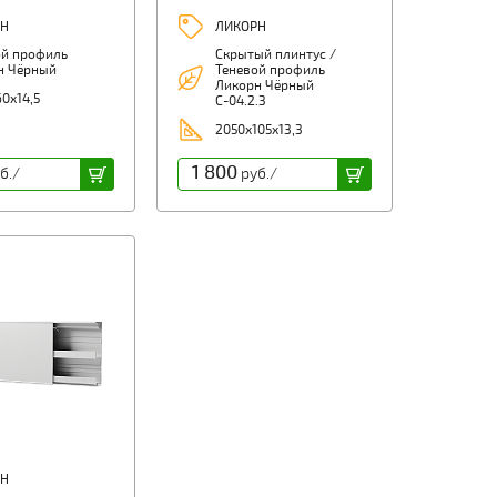
Н
ЛИКОРН
ой профиль
Скрытый плинтус /
н Чёрный
Теневой профиль
Ликорн Чёрный
0х14,5
С-04.2.3
2050х105х13,3
1 800
б./
руб./
Н