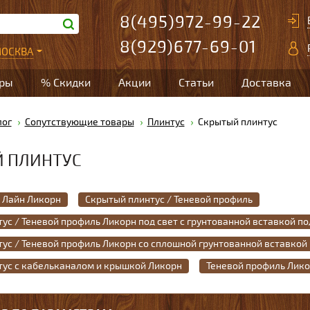
8(495)972-99-22
8(929)677-69-01
ОСКВА
ары
% Скидки
Акции
Статьи
Доставка
лог
Сопутствующие товары
Плинтус
Скрытый плинтус
 ПЛИНТУС
 Лайн Ликорн
Скрытый плинтус / Теневой профиль
ус / Теневой профиль Ликорн под свет с грунтованной вставкой по
ус / Теневой профиль Ликорн со сплошной грунтованной вставкой
ус с кабельканалом и крышкой Ликорн
Теневой профиль Лик