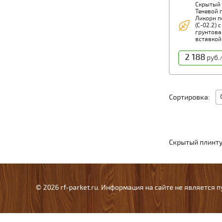
Скрытый 
Теневой 
Ликорн п
(С-02.2) с
грунтова
вставкой
покраску 
2 188
Скрытый 
руб.
Модель: 
Высота г
104.6 мм 
Вставка 
Модель: К
Сортировка:
Высота: 
2,05 м
Скрытый плинту
© 2026 rf-parket.ru. Информация на сайте не является 