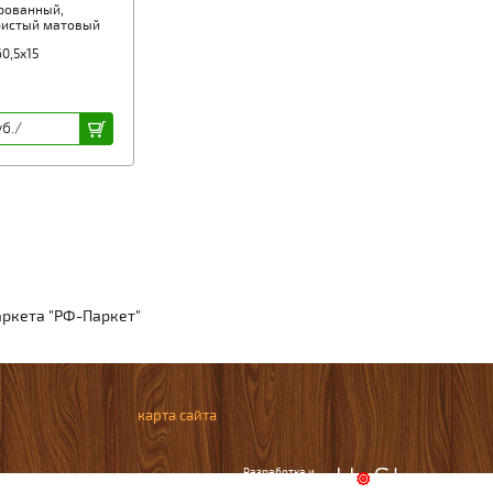
рованный,
ристый матовый
0,5х15
б./
аркета "РФ-Паркет"
карта сайта
Разработка и
продвижение