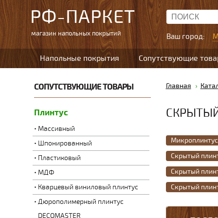
РФ-ПАРКЕТ
магазин напольных покрытий
Ваш город:
М
Напольные покрытия
Сопутствующие тов
СОПУТСТВУЮЩИЕ ТОВАРЫ
Главная
Ката
СКРЫТЫЙ
Плинтус
Массивный
Микроплинтус
Шпонированный
Скрытый плинт
Пластиковый
Скрытый плинт
МДФ
Кварцевый виниловый плинтус
Скрытый плинт
Дюрополимерный плинтус
DECOMASTER