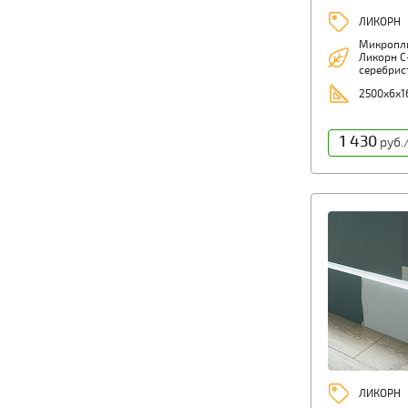
ЛИКОРН
Микропл
Ликорн С-
серебрис
2500х6х
1 430
руб.
ЛИКОРН