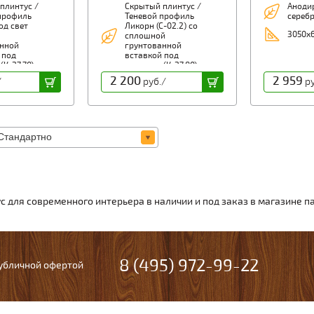
плинтус /
Скрытый плинтус /
Аноди
профиль
Теневой профиль
сереб
од свет
Ликорн (С-02.2) со
3050х6
сплошной
нной
грунтованной
 под
вставкой под
(К-27.70)
покраску (К-27.80)
2 200
2 959
профиль:
Скрытый профиль:
/
руб./
ру
С-02.2
Модель: С-02.2
абаритная:
Высота габаритная:
Длина: 2,05 м
104.6 мм Длина: 2,05 м
МДФ:
Вставка МДФ:
-27.70
Артикул: К-27.80
70 мм Длина:
Высота: 80 мм Длина:
2,05 метра
с для современного интерьера в наличии и под заказ в магазине п
8 (495) 972-99-22
публичной офертой