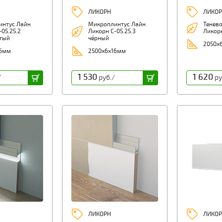
ЛИКОРН
ЛИКОР
интус Лайн
Микроплинтус Лайн
Тенев
05.25.2
Ликорн С-05.25.3
Ликор
тый
чёрный
2050х6
16мм
2500х6х16мм
1 530
1 620
/
руб./
ру
ЛИКОРН
ЛИКОР