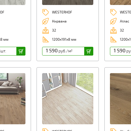
OF
WESTERHOF
WESTE
Нирвана
Атлас
32
32
х8 мм
1200х191х8 мм
1200х1
1 590
1 590
шт.
руб./м
ру
2