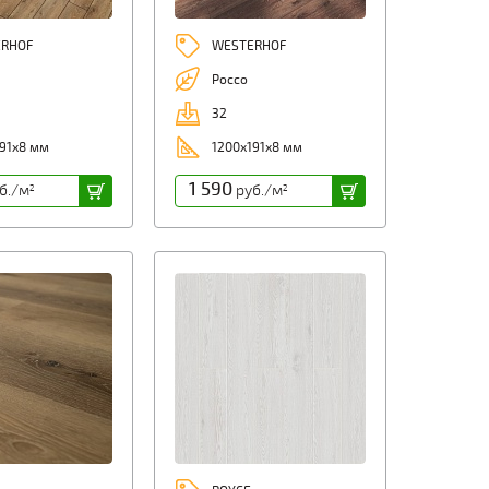
RHOF
WESTERHOF
Россо
32
91х8 мм
1200х191х8 мм
1 590
б./м
руб./м
2
2