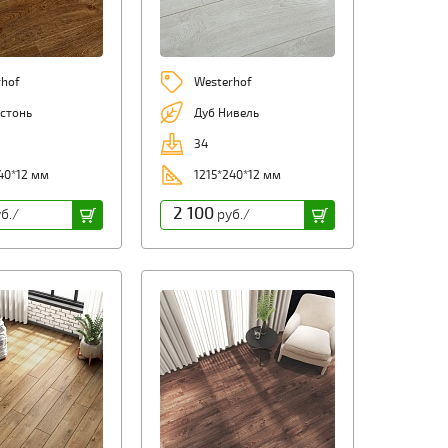
rhof
Westerhof
стонь
Дуб Нивель
34
40*12 мм
1215*240*12 мм
2 100
б./
руб./