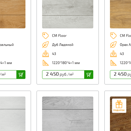
CM Floor
CM Flo
ральный
Дуб Ледяной
Орех 
43
43
*4+1 мм
1220*180*4+1 мм
1220*1
2 450
2 450
/м
руб./м
ру
2
2