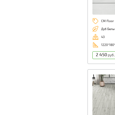
CM Floor
Дуб Белы
43
1220*180
2 450
руб.