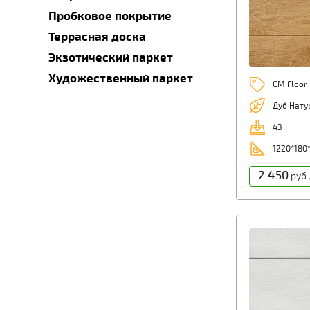
Пробковое покрытие
Террасная доска
Экзотический паркет
Художественный паркет
CM Floor
Дуб Нату
43
1220*180
2 450
руб.