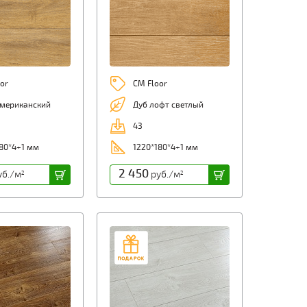
or
CM Floor
Американский
Дуб лофт светлый
43
80*4+1 мм
1220*180*4+1 мм
2 450
б./м
руб./м
2
2