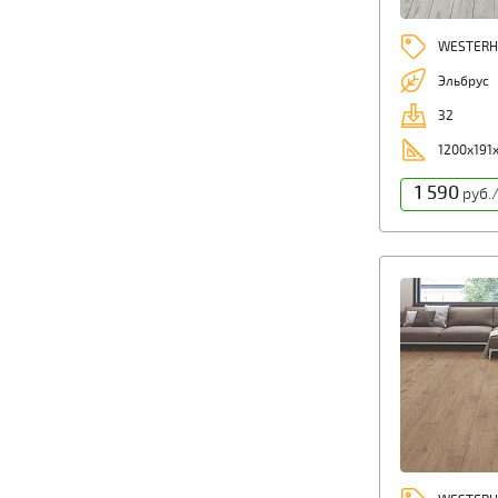
WESTERH
Эльбрус
32
1200х191
1 590
руб./