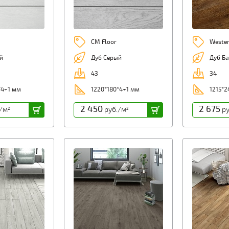
CM Floor
Weste
й
Дуб Серый
Дуб Ба
43
34
*4+1 мм
1220*180*4+1 мм
1215*2
2 450
2 675
/м
руб./м
ру
2
2