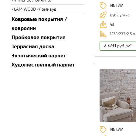
VINILPOL / Винипол
VINILAM
LAMIWOOD /Ламивуд
Дуб Лугано
Ковровые покрытия /
43
ковролин
1528*233*2.5 
Пробковое покрытие
2 491
Террасная доска
руб./м
2
Экзотический паркет
Художественный паркет
VINILAM