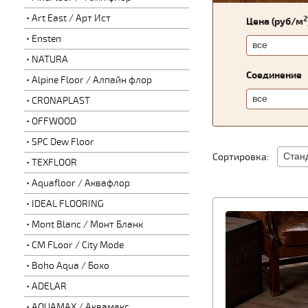
Art East / Арт Ист
2
Цена (руб/м
Ensten
NATURA
Соединение
Alpine Floor / Алпайн флор
CRONAPLAST
OFFWOOD
SPC Dew Floor
Сортировка:
TEXFLOOR
Aquafloor / Аквафлор
IDEAL FLOORING
Mont Blanc / Монт Бланк
CM FLoor / City Mode
Boho Aqua / Бохо
ADELAR
AQUAMAX / Аквамакс