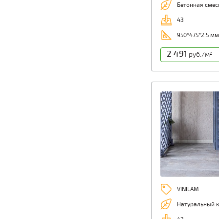
Бетонная смес
43
950*475*2.5 мм
2 491
руб./м
2
VINILAM
Натуральный 