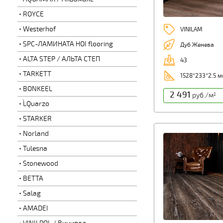
ROYCE
Westerhof
VINILAM
SPC-ЛАМИНАТА HOI flooring
Дуб Женева
ALTA STEP / АЛЬТА СТЕП
43
TARKETT
1528*233*2.5 
BONKEEL
2 491
руб./м
2
L`Quarzo
STARKER
Norland
Tulesna
Stonewood
BETTA
Salag
AMADEI