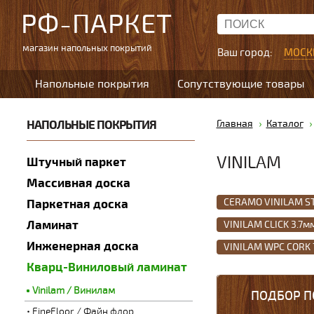
РФ-ПАРКЕТ
магазин напольных покрытий
Ваш город:
МОСК
Напольные покрытия
Сопутствующие товары
НАПОЛЬНЫЕ ПОКРЫТИЯ
Главная
Каталог
VINILAM
Штучный паркет
Массивная доска
CERAMO VINILAM S
Паркетная доска
Ламинат
VINILAM CLICK 3.7м
Инженерная доска
VINILAM WPC CORK
Кварц-Виниловый ламинат
Vinilam / Винилам
ПОДБОР П
FineFloor / Файн флор